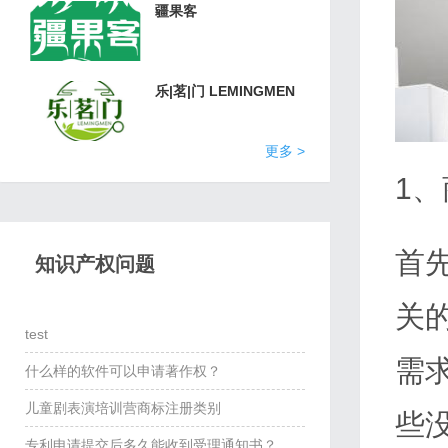
疆果客
乐|茗|门 LEMINGMEN
更多 >
1
首
侵
知识产权问题
犯
版
关
服
权
test
需
装
独
什么样的软件可以申请著作权？
设
占
儿童剧表演培训营商标注册类别
些
计
许
专利申请提交后多久能收到受理通知书？