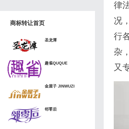
律
况
商标转让首页
行
圣龙潭
杂
趣雀QUQUE
又
金屋子 JINWUZI
邻零后