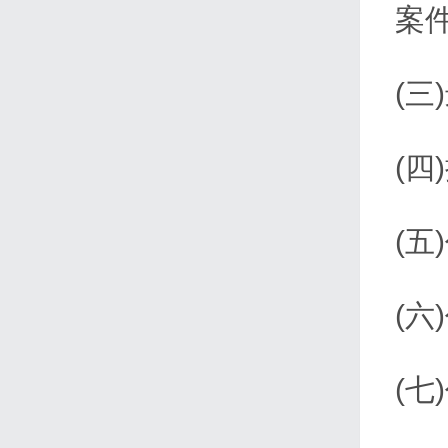
案件
(
(
(五
(
(