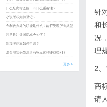
者
可
什么是商标监控，有什么重要性？
针
著
的
小说版权如何登记？
和
作
被
专利代办处的职能是什么？能否受理所有类型
权
许
的专利申请？
恶意抢注外国商标会如何？
况
罪
可
新加坡商标如何申请？
理
人
混合现实头显注册商标应选择哪些类别？
能
更多 >
2
否
直
商
接
以
请
自