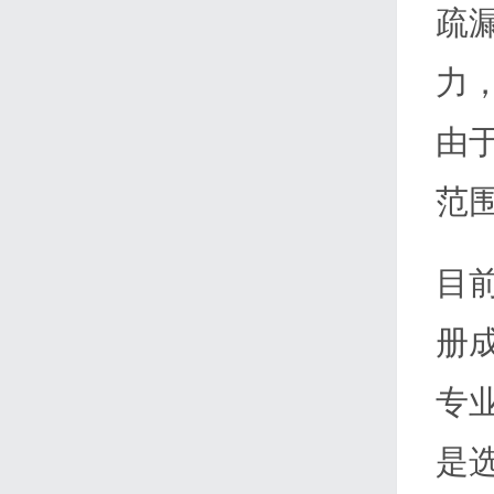
疏
己
名
力
义
由
起
诉
范
侵
权
目
行
为？
册
专
是