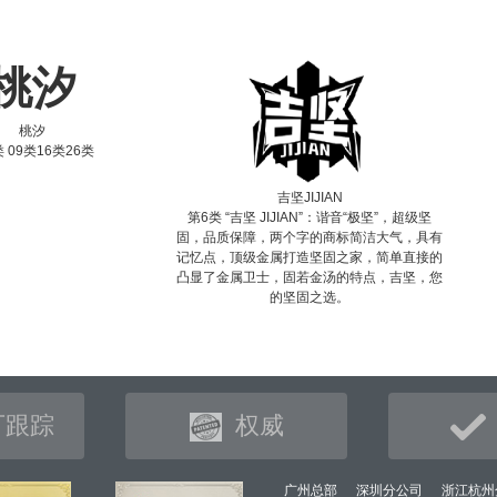
桃汐
桃汐
 09类16类26类
吉坚JIJIAN
第6类 “吉坚 JIJIAN”：谐音“极坚”，超级坚
固，品质保障，两个字的商标简洁大气，具有
记忆点，顶级金属打造坚固之家，简单直接的
凸显了金属卫士，固若金汤的特点，吉坚，您
的坚固之选。
可跟踪
权威
广州总部
深圳分公司
浙江杭州