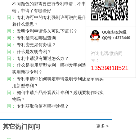
不同颜色的都需要进行专利申请，不申请有无弊
端，申请了有哪些好
问：
专利许可中的专利强制许可说的是什么？代表
着什么意思？
问：
发明专利申请多久可以下证书？
QQ加好友沟通.
问：
专利信息在哪里查询
QQ号：4373440
问：
专利变更如何办理？
问：
什么是发明专利？
咨询电话/微信同
问：
专利申请没有通过怎么办？
号：
问：
什么是实用新型专利，哪些发明创造可以申请
13539818521
实用新型专利？
问：
专利申请中如何确定申请发明专利还是申请实
用新型专利？
问：
如何申请产品外观设计专利？必须要制作出实
物吗？
问：
专利获取价值有哪些途径？
其它热门问问
更多 >