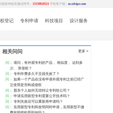
全国咨询电话/微信同号：
13539818521
手机客户端：
m.xdsipo.com
权登记
专利申请
科技项目
设计服务
相关问问
更多 >
问：
请问，有外观专利的产品 、相似度 、达到多
少、 算侵权？
问：
专利年费多久不交就失效了？
问：
如果一个产品在没有申请外观专利之前已经广
泛使用是否构成侵权
问：
股东个人如何无偿转让专利给公司？
问：
申请实用新型专利需要公开技术吗？
问：
专利失效后可以重新再申请吗？
问：
实用新型专利和发明同时申请，实用新型不缴
费发明授权受影响吗？