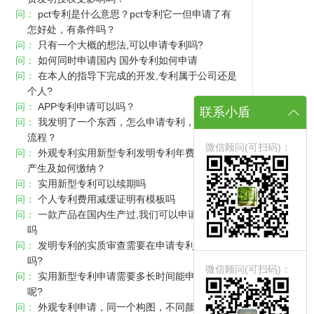
问：
pct专利是什么意思？pct专利它一但申请了有
怎好处，有条件吗？
问：
只有一个大概的想法,可以申请专利吗?
问：
如何同时申请国内 国外专利如何申请
问：
在本人的指导下完成的开发,专利属于公司还是
个人?
问：
APP专利申请可以吗？
联系小盾
问：
我发明了一个东西，怎么申请专利，专利申请
流程？
微信顾问(可扫码)：
问：
外观专利实用新型专利发明专利年费滞纳金的
产生及如何缴纳？
问：
实用新型专利可以续期吗
问：
个人专利费用减缓证明有模板吗
问：
一款产品在国内生产过,我们可以申请产品专利
吗
问：
发明专利的实质审查需要在申请专利时就提出
吗?
微信顾问(可扫码)：
问：
实用新型专利申请需要多长时间能申请下来
呢?
问：
外观专利申请，同一个构图，不同颜色，是否