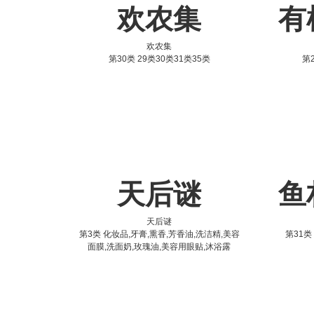
欢农集
有
欢农集
第30类 29类30类31类35类
第2
天后谜
鱼
天后谜
第3类 化妆品,牙膏,熏香,芳香油,洗洁精,美容
第31类
面膜,洗面奶,玫瑰油,美容用眼贴,沐浴露