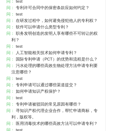
问：
test
问：
专利许可合同中的保密条款应如何约定？
问：
test
问：
在研发过程中，如何避免侵犯他人的专利权？
问：
软件可以申请什么类型专利？
问：
职务发明创造的发明人享有哪些不可转让的权
利？
问：
test
问：
人工智能相关技术如何申请专利？
问：
国际专利申请（PCT）的优势和流程是什么？
问：
污水处理的哪些高效生物处理方法申请专利要
注意哪些？
问：
test
问：
专利申请可以通过哪些渠道提交？
问：
如何申请知识产权保护？
问：
test
问：
专利申请被驳回的常见原因有哪些？
问：
寻知识产权代理企业合作，帮忙申请商标，专
利，版权等。
问：
医用消毒技术的哪些高效方法可以申请专利？
问：
test