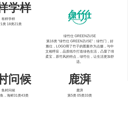
样学样
有样学样
1类 18类21类
绿竹仕 GREENZUSE
第16类 “绿竹仕 GREENZUSE”：绿竹门，好
雅仕，LOGO用了竹子的图案作为点缀，与中
文相呼应，品质纸巾打造绿色生活，凸显了绵
柔宝，原竹风的特点，绿竹仕，让生活更加舒
适。
村问候
鹿湃
鱼村问候
鹿湃
 鱼，海鲜31类43类
第5类 05类33类