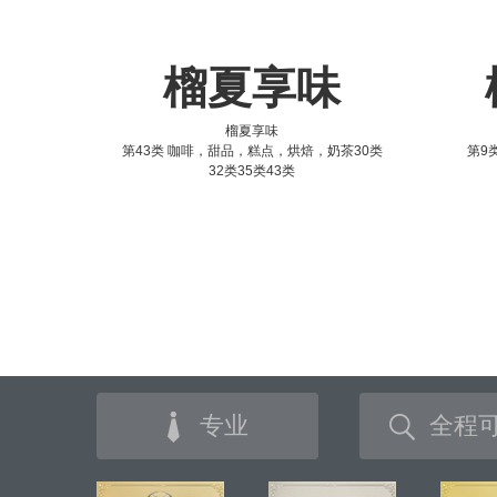
榴夏享味
榴夏享味
第43类 咖啡，甜品，糕点，烘焙，奶茶30类
第9类
32类35类43类
专业
全程