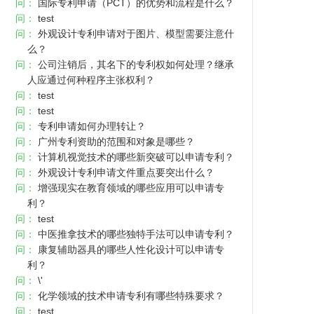
问：
国际专利申请（PCT）的优势和流程是什么？
问：
test
问：
外观设计专利申请对于图片、模型需要注意什
么？
问：
公司注销后，其名下的专利权如何处理？继承
人应通过何种程序主张权利？
问：
test
问：
test
问：
专利申请如何办理转让？
问：
广州专利资助的范围和对象是哪些？
问：
计算机视觉技术的哪些新突破可以申请专利？
问：
外观设计专利申请文件重点要突出什么？
问：
增强现实在教育领域的哪些应用可以申请专
利？
问：
test
问：
中医推拿技术的哪些独特手法可以申请专利？
问：
康复辅助器具的哪些人性化设计可以申请专
利？
问：
\'
问：
化学领域的技术申请专利有哪些特殊要求？
问：
test