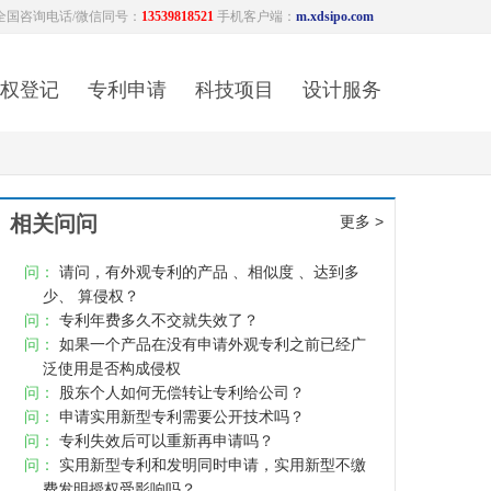
全国咨询电话/微信同号：
13539818521
手机客户端：
m.xdsipo.com
权登记
专利申请
科技项目
设计服务
相关问问
更多 >
问：
请问，有外观专利的产品 、相似度 、达到多
少、 算侵权？
问：
专利年费多久不交就失效了？
问：
如果一个产品在没有申请外观专利之前已经广
泛使用是否构成侵权
问：
股东个人如何无偿转让专利给公司？
问：
申请实用新型专利需要公开技术吗？
问：
专利失效后可以重新再申请吗？
问：
实用新型专利和发明同时申请，实用新型不缴
费发明授权受影响吗？