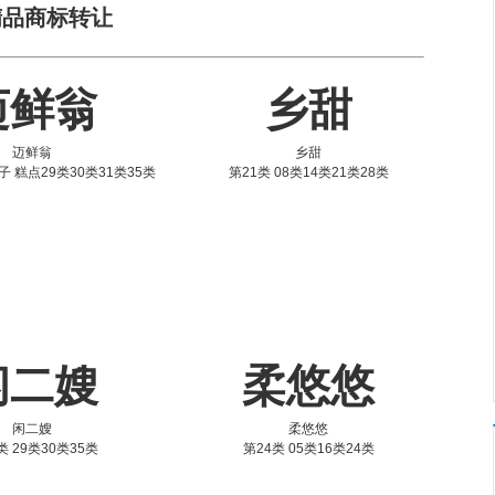
精品商标转让
迈鲜翁
乡甜
迈鲜翁
乡甜
子 糕点29类30类31类35类
第21类 08类14类21类28类
闲二嫂
柔悠悠
闲二嫂
柔悠悠
类 29类30类35类
第24类 05类16类24类