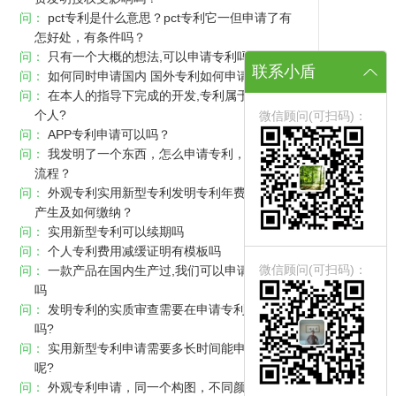
问：
pct专利是什么意思？pct专利它一但申请了有
怎好处，有条件吗？
问：
只有一个大概的想法,可以申请专利吗?
联系小盾
问：
如何同时申请国内 国外专利如何申请
问：
在本人的指导下完成的开发,专利属于公司还是
个人?
微信顾问(可扫码)：
问：
APP专利申请可以吗？
问：
我发明了一个东西，怎么申请专利，专利申请
流程？
问：
外观专利实用新型专利发明专利年费滞纳金的
产生及如何缴纳？
问：
实用新型专利可以续期吗
问：
个人专利费用减缓证明有模板吗
微信顾问(可扫码)：
问：
一款产品在国内生产过,我们可以申请产品专利
吗
问：
发明专利的实质审查需要在申请专利时就提出
吗?
问：
实用新型专利申请需要多长时间能申请下来
呢?
问：
外观专利申请，同一个构图，不同颜色，是否