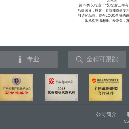
艾吃渔
第29类 艾吃渔 ：“艾吃渔”三字
巧妙谐音，顾客一看就知道是专
打造的品牌。结合LOGO鱼身的
体风格充满趣味。爱吃鱼，
专业
全程可跟踪
公司简介
C