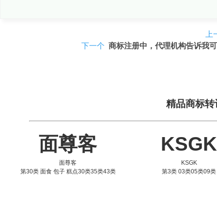
上
下一个
商标注册中，代理机构告诉我可
精品商标转
面尊客
KSGK
面尊客
KSGK
第30类 面食 包子 糕点30类35类43类
第3类 03类05类09类