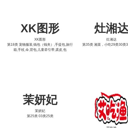
XK图形
灶湘
XK图形
灶湘达
第18类 宠物服装,钱包（钱夹）,手提包,旅行
第35类 湘菜，小吃29类30类3
箱,手杖,伞,背包,儿童牵引带,裘皮,包
茉妍妃
茉妍妃
第25类 03类25类