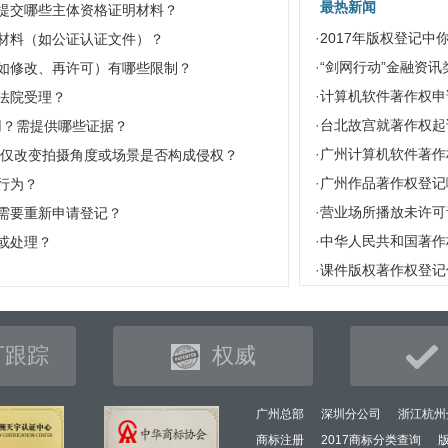
最热新闻
提交哪些主体资格证明材料？
·
2017年版权登记中
材料（如公证认证文件）？
·
“剑网行动”金融资
如修改、再许可）有哪些限制？
·
计算机软件著作权申
法院受理？
·
台北故宫就著作权起
适用？需提供哪些证据？
·
广州计算机软件著作
”？仅改变拍摄角度或场景是否构成侵权？
·
广州作品著作权登记
行为？
·
营业场所播放未许可
需要重新申请登记？
·
中华人民共和国著作权
或处理？
·
课件版权著作权登记
可跟踪
权威
广州总部
深圳分公司
浙江杭州
商标注册
2017商标分类查询