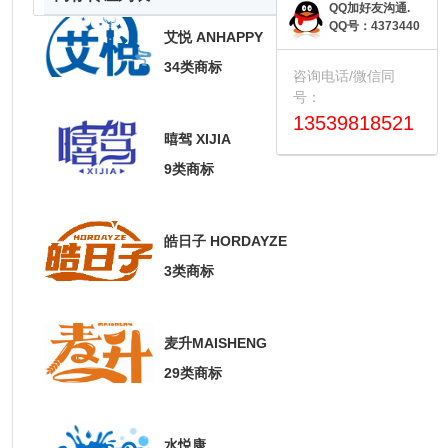
QQ加好友沟通.
QQ号：4373440
艾悦 ANHAPPY
34类商标
咨询电话/微信同
号：
13539818521
暿驾 XIJIA
9类商标
皓日子 HORDAYZE
3类商标
麦升MAISHENG
29类商标
水悦康