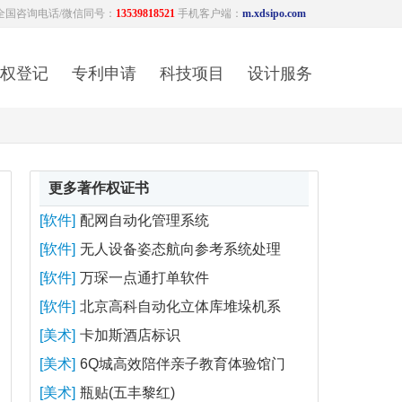
全国咨询电话/微信同号：
13539818521
手机客户端：
m.xdsipo.com
权登记
专利申请
科技项目
设计服务
更多著作权证书
[软件]
配网自动化管理系统
[软件]
无人设备姿态航向参考系统处理
[软件]
万琛一点通打单软件
[软件]
北京高科自动化立体库堆垛机系
[美术]
卡加斯酒店标识
[美术]
6Q城高效陪伴亲子教育体验馆门
[美术]
瓶贴(五丰黎红)