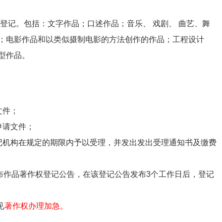
登记。包括：文字作品；口述作品；音乐、 戏剧、 曲艺、舞
；电影作品和以类似摄制电影的方法创作的作品；工程设计
型作品。
文件；
申请文件；
记机构在规定的期限内予以受理，并发出发出受理通知书及缴费
布作品著作权登记公告，在该登记公告发布3个工作日后，登记
见
著作权办理加急。