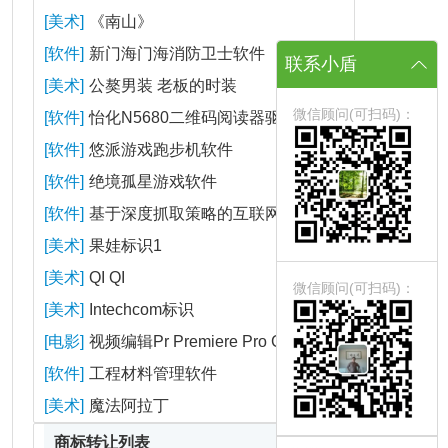
[美术]
《南山》
[软件]
新门海门海消防卫士软件
联系小盾
[美术]
公獒男装 老板的时装
微信顾问(可扫码)：
[软件]
怡化N5680二维码阅读器驱动软
[软件]
悠派游戏跑步机软件
[软件]
绝境孤星游戏软件
[软件]
基于深度抓取策略的互联网信息
[美术]
果娃标识1
[美术]
QI QI
微信顾问(可扫码)：
[美术]
Intechcom标识
[电影]
视频编辑Pr Premiere Pro CS4
[软件]
工程材料管理软件
[美术]
魔法阿拉丁
商标转让列表