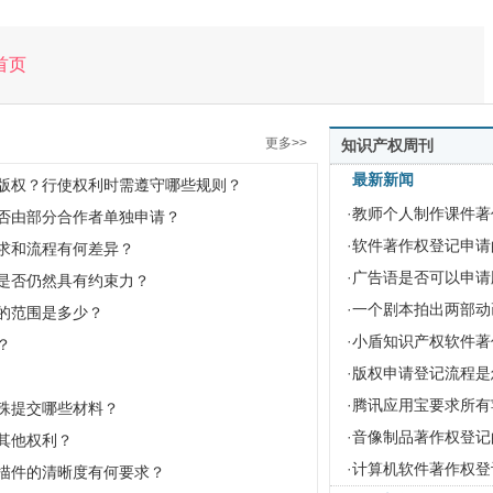
首页
更多>>
知识产权周刊
最新新闻
版权？行使权利时需遵守哪些规则？
·
教师个人制作课件著
否由部分合作者单独申请？
·
软件著作权登记申请
求和流程有何差异？
·
广告语是否可以申请
是否仍然具有约束力？
·
一个剧本拍出两部动
范围是多少？​
·
小盾知识产权软件著
？
·
版权申请登记流程是
·
腾讯应用宝要求所有
殊提交哪些材料？
·
音像制品著作权登记
其他权利？
·
计算机软件著作权登
描件的清晰度有何要求？