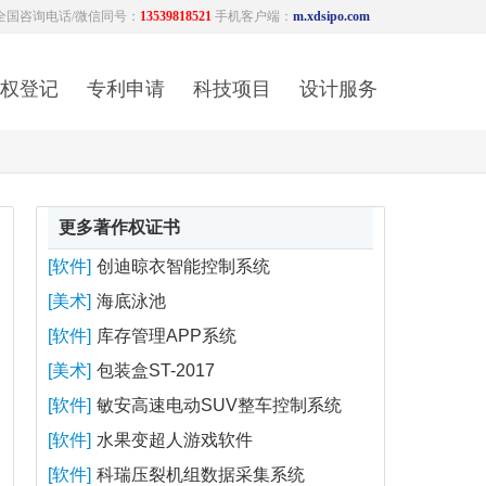
全国咨询电话/微信同号：
13539818521
手机客户端：
m.xdsipo.com
权登记
专利申请
科技项目
设计服务
更多著作权证书
[软件]
创迪晾衣智能控制系统
[美术]
海底泳池
[软件]
库存管理APP系统
[美术]
包装盒ST-2017
[软件]
敏安高速电动SUV整车控制系统
[软件]
水果变超人游戏软件
[软件]
科瑞压裂机组数据采集系统