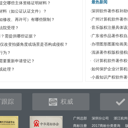
最热新闻
提交哪些主体资格证明材料？
·
深圳软件著作权补助
材料（如公证认证文件）？
·
广州计算机软件著作
如修改、再许可）有哪些限制？
·
音乐版权注册具体该
法院受理？
·
广东省作品著作权自
适用？需提供哪些证据？
·
办理图形图案绘画美
”？仅改变拍摄角度或场景是否构成侵权？
·
浅谈著作权版权侵权
行为？
·
《计算机软件著作权
需要重新申请登记？
·
如何保护企业计算机
或处理？
·
小盾知识产权软件著
可跟踪
权威
广州总部
深圳分公司
浙江杭州
商标注册
2017商标分类查询