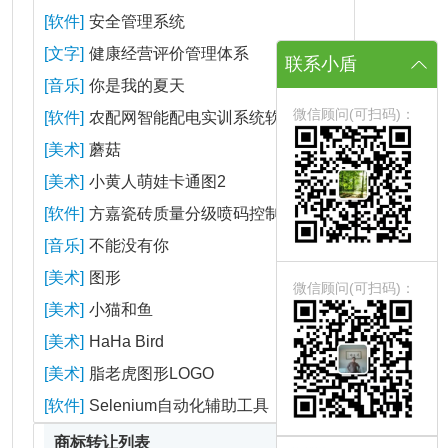
[软件]
安全管理系统
[文字]
健康经营评价管理体系
联系小盾
[音乐]
你是我的夏天
微信顾问(可扫码)：
[软件]
农配网智能配电实训系统软件
[美术]
蘑菇
[美术]
小黄人萌娃卡通图2
[软件]
方嘉瓷砖质量分级喷码控制系统
[音乐]
不能没有你
[美术]
图形
微信顾问(可扫码)：
[美术]
小猫和鱼
[美术]
HaHa Bird
[美术]
脂老虎图形LOGO
[软件]
Selenium自动化辅助工具
商标转让列表