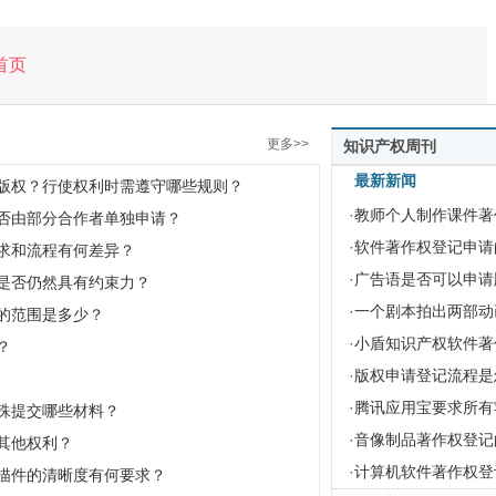
首页
更多>>
知识产权周刊
最新新闻
版权？行使权利时需遵守哪些规则？
·
教师个人制作课件著
否由部分合作者单独申请？
·
软件著作权登记申请
求和流程有何差异？
·
广告语是否可以申请
是否仍然具有约束力？
·
一个剧本拍出两部动
范围是多少？​
·
小盾知识产权软件著
？
·
版权申请登记流程是
·
腾讯应用宝要求所有
殊提交哪些材料？
·
音像制品著作权登记
其他权利？
·
计算机软件著作权登
描件的清晰度有何要求？