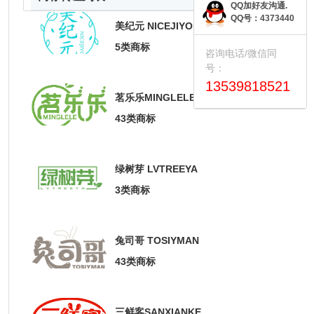
QQ加好友沟通.
QQ号：4373440
美纪元 NICEJIYON
5类商标
咨询电话/微信同
号：
13539818521
茗乐乐MINGLELE
43类商标
绿树芽 LVTREEYA
3类商标
兔司哥 TOSIYMAN
43类商标
三鲜客SANXIANKE