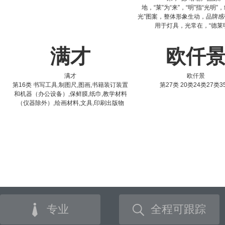
地，“莱”为“来”，“明”指“光明”
光”图案，整体形象生动，品牌感
用于灯具，光常在，“德莱
满才
欧仟
满才
欧仟景
第16类 书写工具,制图尺,图画,书籍装订装置
第27类 20类24类27类3
和机器（办公设备）,保鲜膜,纸巾,教学材料
（仪器除外）,绘画材料,文具,印刷出版物
专业
全程可跟踪