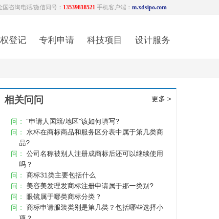
全国咨询电话/微信同号：
13539818521
手机客户端：
m.xdsipo.com
权登记
专利申请
科技项目
设计服务
相关问问
更多 >
问：
“申请人国籍/地区”该如何填写?
问：
水杯在商标商品和服务区分表中属于第几类商
品?
问：
公司名称被别人注册成商标后还可以继续使用
吗？
问：
商标31类主要包括什么
问：
美容美发理发商标注册申请属于那一类别?
问：
眼镜属于哪类商标分类？
问：
商标申请服装类别是第几类？包括哪些选择小
项？