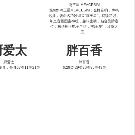
鸣王星 MEACESIM
第9类 鸣王星MEACESIM：金牌音响，声鸣
远播，该命名巧妙谐音“冥王星”，易读易记，
加之音量图案神经，趣味生动，贴合品牌定
位，极适用于电子产品，“鸣王星”，音质之
王。
厨爱太
胖百香
厨爱太
胖百香
餐具，茶具07类11类21类
第29类 29类30类35类43类