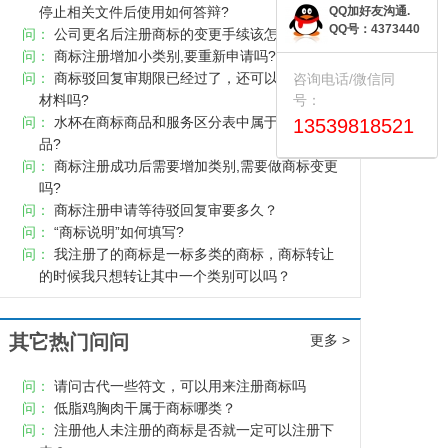
停止相关文件后使用如何答辩?
QQ加好友沟通.
QQ号：4373440
问：
公司更名后注册商标的变更手续该怎么做？
问：
商标注册增加小类别,要重新申请吗?
问：
商标驳回复审期限已经过了，还可以提交补充
咨询电话/微信同
材料吗?
号：
问：
水杯在商标商品和服务区分表中属于第几类商
13539818521
品?
问：
商标注册成功后需要增加类别,需要做商标变更
吗?
问：
商标注册申请等待驳回复审要多久？
问：
“商标说明”如何填写?
问：
我注册了的商标是一标多类的商标，商标转让
的时候我只想转让其中一个类别可以吗？
其它热门问问
更多 >
问：
请问古代一些符文，可以用来注册商标吗
问：
低脂鸡胸肉干属于商标哪类？
问：
注册他人未注册的商标是否就一定可以注册下