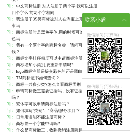
问：
中文商标注册 别人注册了两个字 我可以注册
四个字么 前两个字相同
问：
我注册了35类商标被别人在淘宝上开店了有约
联系小盾
束吗
问：
商标注册时是黑色字体,用的时候可以用其他颜
微信顾问(可扫码)：
色吗
问：
我有一个两个字的商标名称，请问可以卖多少
钱？
问：
商标文字排序相反可以申请商标注册吗
问：
商标增加小类别,要重新申请吗?
问：
logo商标注册是提交彩色的还是黑白的？
问：
TM商标证书如何查询？
问：
商标一共多少类?怎么查看商标类别？
微信顾问(可扫码)：
问：
申请商标撤三需要证据吗，没有证据把握大
吗？
问：
繁体字可以申请商标注册吗？
问：
如何填写“类别”、“商品/服务项目”?
问：
日常用语能不能注册商标？
问：
商标差一个字能申请吗?
问：
什么是商标撤三，收到撤销注册商标连续三年