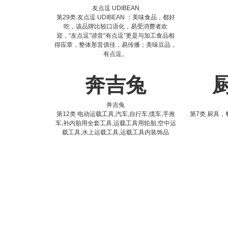
友点逗 UDIBEAN
第29类 友点逗 UDIBEAN ：美味食品，都好
吃，该品牌比较口语化，易受消费者欢
迎，“友点逗”谐音“有点逗”更是与加工食品相
得应章，整体形音俱佳，易传播；美味豆品，
有点逗。
奔吉兔
奔吉兔
第12类 电动运载工具,汽车,自行车,缆车,手推
第7类 厨具，
车,补内胎用全套工具,运载工具用轮胎,空中运
载工具,水上运载工具,运载工具内装饰品