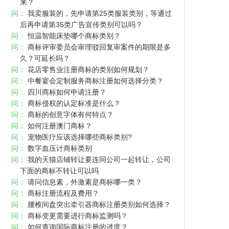
来？
问：
我卖服装的，先申请第25类服装类别，等通过
后再申请第35类广告宣传类别可以吗？
问：
恒温智能床垫哪个商标类别？
问：
商标评审委员会审理驳回复审案件的期限是多
久？可延长吗？
问：
花店零售业注册商标的类别如何规划？
问：
中餐宴会定制服务商标注册如何选择分类？
问：
四川商标如何申请注册？
问：
商标侵权的认定标准是什么？
问：
商标的创意字体有何特点？
问：
如何注册澳门商标？
问：
宠物医疗应该选择哪些商标类别?
问：
数字血压计商标类别
问：
我的天猫店铺转让要连同公司一起转让，公司
下面的商标不转让可以吗
问：
请问信息素，外激素是商标哪一类？
问：
商标注册流程及费用？
问：
腰椎间盘突出牵引器商标注册类别如何选择？
问：
商标变更需要进行商标监测吗？
问：
如何查询国际商标注册的进度？