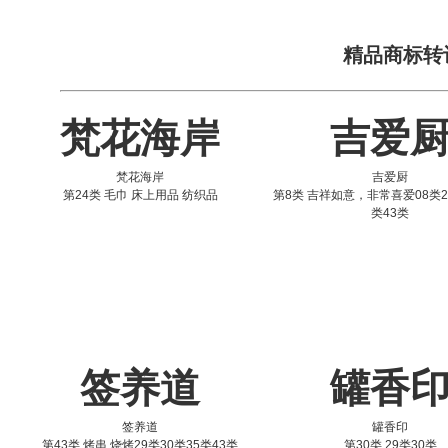
精品商标转
梵花海岸
吉爱
梵花海岸
吉爱厨
第24类 毛巾 床上用品 纺织品
第8类 吉祥如意，非常喜爱08类2
类43类
签养道
罐香
签养道
罐香印
第43类 烤串 烧烤29类30类35类43类
第30类 29类30类