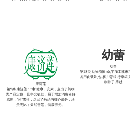
幼蕾
幼蕾
第18类 动物项圈,伞,半加工或未
具用皮装饰,包,婴儿背袋,行李箱,
制带子,手杖
康济莲
第5类 康济莲：“康”健康、安康，点出了药物
类产品定位，且字义极佳，易于增加消费者好
感度，“莲”雪莲，点出了药品的核心成分，珍
贵无比；天然雪莲，健康养元。