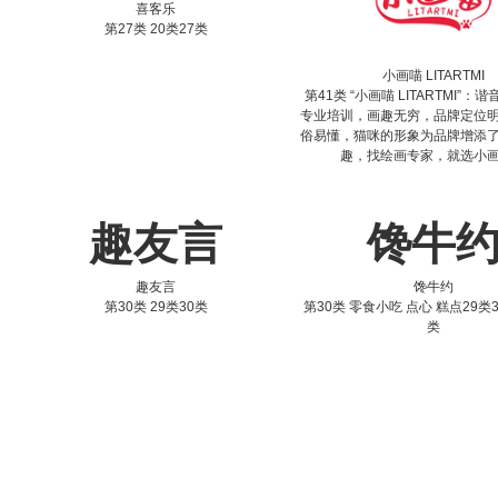
喜客乐
第27类 20类27类
小画喵 LITARTMI
第41类 “小画喵 LITARTMI”：
专业培训，画趣无穷，品牌定位
俗易懂，猫咪的形象为品牌增添
趣，找绘画专家，就选小
趣友言
馋牛
趣友言
馋牛约
第30类 29类30类
第30类 零食小吃 点心 糕点29类3
类