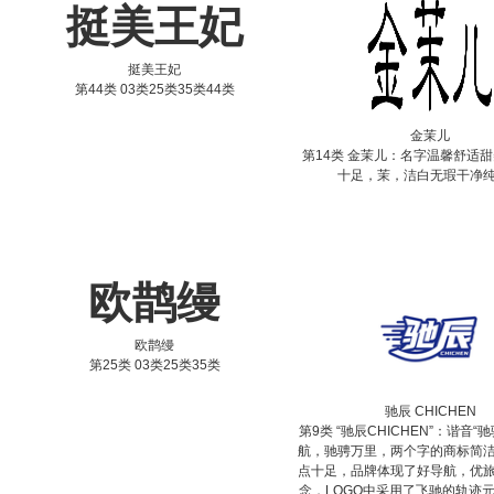
挺美王妃
挺美王妃
第44类 03类25类35类44类
金茉儿
第14类 金茉儿：名字温馨舒适
十足，茉，洁白无瑕干净
欧鹊缦
欧鹊缦
第25类 03类25类35类
驰辰 CHICHEN
第9类 “驰辰CHICHEN”：谐音“
航，驰骋万里，两个字的商标简
点十足，品牌体现了好导航，优
念，LOGO中采用了飞驰的轨迹