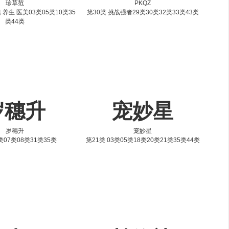
珍草范
PKQZ
 养生 医美03类05类10类35
第30类 挑战强者29类30类32类33类43类
类44类
岁穗升
宠妙星
岁穗升
宠妙星
类07类08类31类35类
第21类 03类05类18类20类21类35类44类