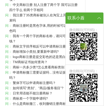
问：
中文商标注册 别人注册了两个字 我可以注册
四个字么 前两个字相同
问：
我注册了35类商标被别人在淘宝上开店了有约
联系小盾
束吗
问：
商标注册时是黑色字体,用的时候可以用其他颜
微信顾问(可扫码)：
色吗
问：
我有一个两个字的商标名称，请问可以卖多少
钱？
问：
商标文字排序相反可以申请商标注册吗
问：
商标增加小类别,要重新申请吗?
问：
logo商标注册是提交彩色的还是黑白的？
问：
TM商标证书如何查询？
问：
商标一共多少类?怎么查看商标类别？
微信顾问(可扫码)：
问：
申请商标撤三需要证据吗，没有证据把握大
吗？
问：
繁体字可以申请商标注册吗？
问：
如何填写“类别”、“商品/服务项目”?
问：
日常用语能不能注册商标？
问：
商标差一个字能申请吗?
问：
什么是商标撤三，收到撤销注册商标连续三年