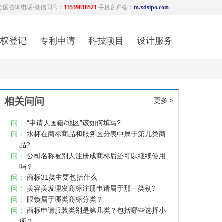
全国咨询电话/微信同号：
13539818521
手机客户端：
m.xdsipo.com
权登记
专利申请
科技项目
设计服务
相关问问
更多 >
问：
“申请人国籍/地区”该如何填写?
问：
水杯在商标商品和服务区分表中属于第几类商
品?
问：
公司名称被别人注册成商标后还可以继续使用
吗？
问：
商标31类主要包括什么
问：
美容美发理发商标注册申请属于那一类别?
问：
眼镜属于哪类商标分类？
问：
商标申请服装类别是第几类？包括哪些选择小
项？