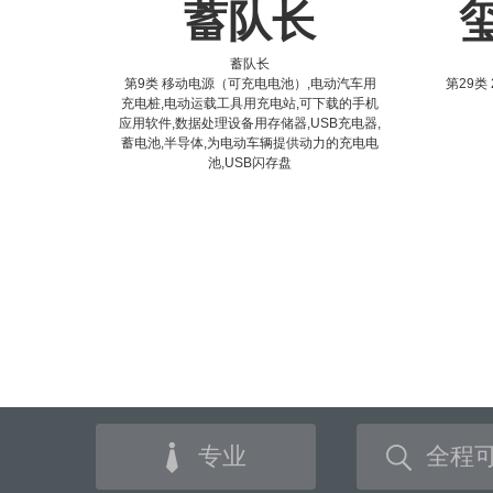
蓄队长
蓄队长
第9类 移动电源（可充电电池）,电动汽车用
第29类 
充电桩,电动运载工具用充电站,可下载的手机
应用软件,数据处理设备用存储器,USB充电器,
蓄电池,半导体,为电动车辆提供动力的充电电
池,USB闪存盘
专业
全程