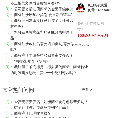
停止相关文件后使用如何答辩?
QQ加好友沟通.
问：
公司更名后注册商标的变更手续该怎么做？
QQ号：4373440
问：
商标注册增加小类别,要重新申请吗?
问：
商标驳回复审期限已经过了，还可以提交补充
咨询电话/微信同
材料吗?
号：
问：
水杯在商标商品和服务区分表中属于第几类商
13539818521
品?
问：
商标注册成功后需要增加类别,需要做商标变更
吗?
问：
商标注册申请等待驳回复审要多久？
问：
“商标说明”如何填写?
问：
我注册了的商标是一标多类的商标，商标转让
的时候我只想转让其中一个类别可以吗？
其它热门问问
更多 >
问：
经营美容美发店，注册商标要考虑哪些类别？
问：
鞋子行业是几类商标类别的产品？
问：
商标注册代理哪里找？