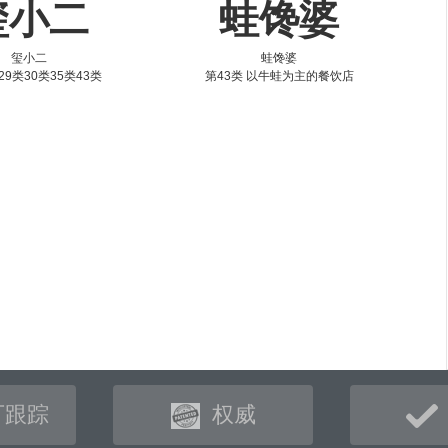
玺小二
蛙馋婆
玺小二
蛙馋婆
29类30类35类43类
第43类 以牛蛙为主的餐饮店
可跟踪
权威