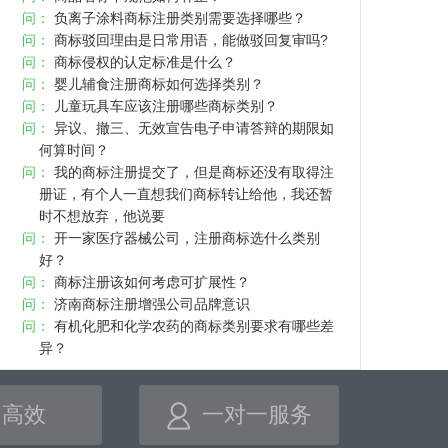
问：
负离子涂料商标注册类别需要选择哪些？
问：
商标驳回理由是日常用语，能做驳回复审吗?
问：
商标侵权的认定标准是什么？
问：
婴儿辅食注册商标如何选择类别？
问：
儿童玩具车应该注册哪些商标类别？
问：
异议、撤三、无效宣告电子申请答辩的期限如
何算时间？
问：
我的商标注册提交了，但是商标还没有取得注
册证，有个人一直想我们商标转让给他，我还暂
时不想放弃，他说要
问：
开一家医疗器械公司，注册商标选什么类别
好？
问：
商标注册该如何考虑可扩展性？
问：
济南商标注册增强公司品牌意识
问：
有机化肥和化学农药的商标类别要求有哪些差
异？
高效
一对一服务