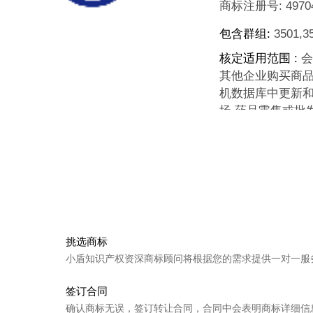
商标注册号:
4970
包含群组:
3501,35
核定适用范围 :
会
其他企业购买商品
机数据库中更新和
场,药品零售或批
上一个
很过饮 S
下一个
荔播 LEE
挑选商标
小盾知识产权资深商标顾问将根据您的需求提供一对一服
签订合同
确认商标无误，签订转让合同，合同中会表明商标详细信