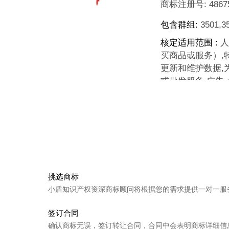
商标注册号:
4867
包含群组:
3501,35
核定适用范围 :
人
买商品或服务）,
更新和维护数据,
或批发服务,广告,
上一个
呼行 CAL
下一个
栗选 LYR
挑选商标
小盾知识产权资深商标顾问将根据您的需求提供一对一服
签订合同
确认商标无误，签订转让合同，合同中会表明商标详细信