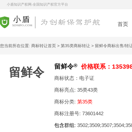
小盾知识产权网-全国知识产权官方平台
首页
您当前所在位置:
商标转让首页
>
第35类商标转让
> 留鲜令商标出售/转
®
留鲜令
价格联系：13539
留鲜令
商标状态：电子证
商标亮点:
35类43类
商标分类:
第35类
商标注册号:
73601442
包含群组:
3502;3509;3507;3504;35