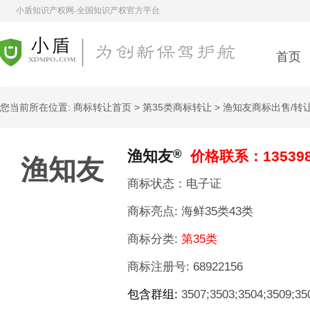
小盾知识产权网-全国知识产权官方平台
首页
您当前所在位置:
商标转让首页
>
第35类商标转让
> 渔知友商标出售/转
®
渔知友
价格联系：13539
渔知友
商标状态：电子证
商标亮点:
海鲜35类43类
商标分类:
第35类
商标注册号:
68922156
包含群组:
3507;3503;3504;3509;35