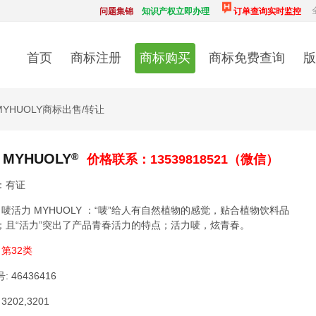
问题集锦
知识产权立即办理
订单查询实时监控
首页
商标注册
商标购买
商标免费查询
版
MYHUOLY商标出售/转让
MYHUOLY
®
价格联系：13539818521（微信）
：有证
:
唛活力 MYHUOLY ：“唛”给人有自然植物的感觉，贴合植物饮料品
；且“活力”突出了产品青春活力的特点；活力唛，炫青春。
:
第32类
号:
46436416
3202,3201