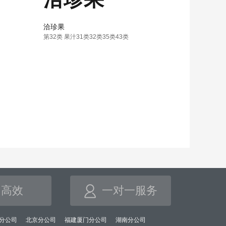
洽珍果
第32类 果汁31类32类35类43类
高效
一对一服务
分公司
北京分公司
福建厦门分公司
湖南分公司