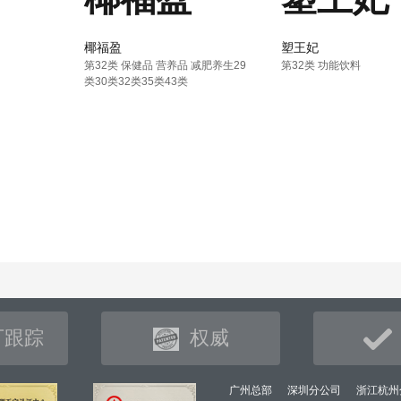
椰福盈
塑王妃
第32类 保健品 营养品 减肥养生29
第32类 功能饮料
类30类32类35类43类
可跟踪
权威
广州总部
深圳分公司
浙江杭州