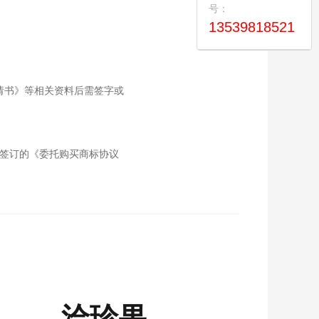
号：
13539818521
请书》等相关资料后需签字或
司签订的《委托购买商标协议
洽珍果