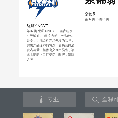
泉锦翁
第32类 32类35类
醒嘢XINGYE
第32类 醒嘢 XINGYE：整夜畅饮，
狂野派对。“醒”字点明了产品定位，
是专为功能饮料产品开发的品牌，
突出产品提神的特点，容易获得消
费者喜爱，整体含义直白易懂，读
起来朗朗上口好记忆。醒嘢，清醒
之神！
专业
全程