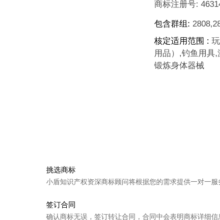
商标注册号:
4631
包含群组:
2808,28
核定适用范围 :
玩
用品）,钓鱼用具
锻炼身体器械
上一个
美日健 ME
下一个
运动豹 Y
挑选商标
小盾知识产权资深商标顾问将根据您的需求提供一对一服
签订合同
确认商标无误，签订转让合同，合同中会表明商标详细信