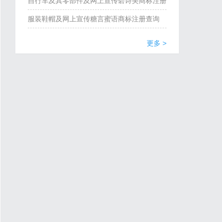
疗辅助器具，奶嘴，奶瓶相关类别悦择商标注
自行车及其零部件及网上宣传碧诗美商标注册
册查询
查询
服装鞋帽及网上宣传糖言蜜语商标注册查询
更多 >