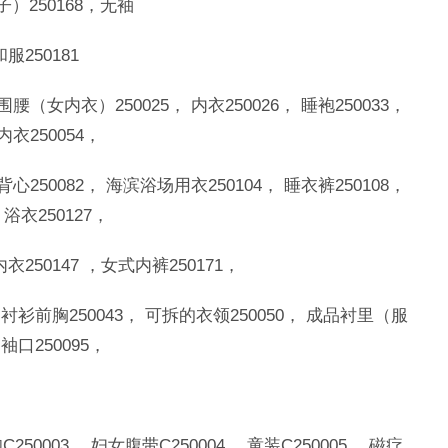
子）250168，无袖
服250181
围腰（女内衣）250025， 内衣250026， 睡袍250033，
内衣250054，
背心250082， 海滨浴场用衣250104， 睡衣裤250108，
， 浴衣250127，
衣250147 ，女式内裤250171，
 衬衫前胸250043， 可拆的衣领250050， 成品衬里（服
袖口250095，
C250003， 妇女腹带C250004， 童装C250005， 磁疗