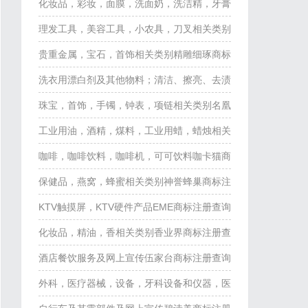
注册查询
化妆品，彩妆，面膜，洗面奶，洗洁精，牙膏
相关类别雅颜商标注册查询
理发工具，美容工具，小农具，刀叉相关类别
大拨水商标注册查询
贵重金属，宝石，首饰相关类别精雕细琢商标
注册查询
洗衣用漂白剂及其他物料；清洁、擦亮、去渍
及研磨用制剂；肥皂；香料，香精油，化妆
珠宝，首饰，手镯，钟表，项链相关类别名凰
品，洗发水；牙膏相关类别伊茗婕商标注册查
之秀商标注册查询
工业用油，酒精，煤料，工业用蜡，蜡烛相关
询
类别利夫龙商标注册查询
咖啡，咖啡饮料，咖啡机，可可饮料咖卡猫商
标注册查询
保健品，燕窝，蜂蜜相关类别神誉蜂巢商标注
册查询
KTV触摸屏，KTV硬件产品EME商标注册查询
化妆品，精油，香相关类别香业界商标注册查
询
酒店餐饮服务及网上宣传伍家台商标注册查询
外科，医疗器械，设备，牙科设备和仪器，医