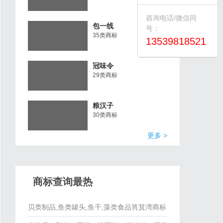
咨询电话/微信同
包一线
号：
35类商标
13539818521
冠味令
29类商标
粮汉子
30类商标
更多 >
商标查询最热
贝类制品,鱼类罐头,鱼干,藻类食品筲箕湾商标