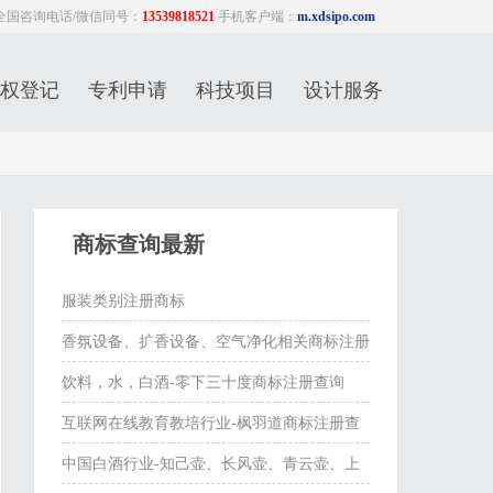
全国咨询电话/微信同号：
13539818521
手机客户端：
m.xdsipo.com
权登记
专利申请
科技项目
设计服务
商标查询最新
服装类别注册商标
香氛设备、扩香设备、空气净化相关商标注册
查询
饮料，水，白酒-零下三十度商标注册查询
互联网在线教育教培行业-枫羽道商标注册查
询
中国白酒行业-知己壶、长风壶、青云壶、上