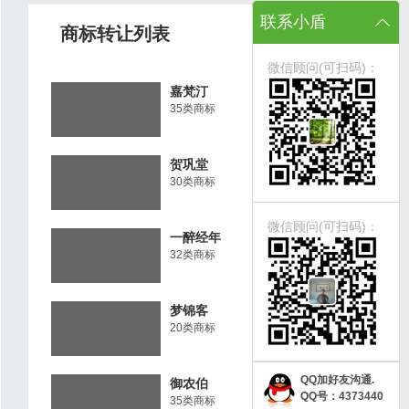
联系小盾
商标转让列表
微信顾问(可扫码)：
嘉梵汀
35类商标
贺巩堂
30类商标
微信顾问(可扫码)：
一醉经年
32类商标
梦锦客
20类商标
QQ加好友沟通.
御农伯
QQ号：4373440
35类商标