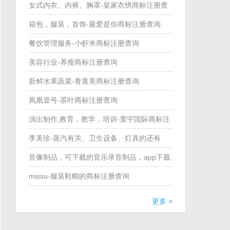
善泉、秣马壶、甘醴、酎酱醇、酎酿、酎醴商
女式内衣、内裤、胸罩-皇家衣绣商标注册查
标注册查询
询
箱包，服装，首饰-最爱是你商标注册查询
餐饮管理服务-小虾米商标注册查询
美容行业-养瘦商标注册查询
新鲜水果蔬菜-青黄美商标注册查询
凤凰壹号-茶叶商标注册查询
演出制作,教育，教学，培训-寰宇国际商标注
册查询
李美珍-蒸汽有关、卫生设备、灯具的还有
么？商标注册查询
音像制品，可下载的音乐录音制品，app下载
软件，线上平台-猎谱道商标注册查询
missu-服装鞋帽的商标注册查询
更多 >