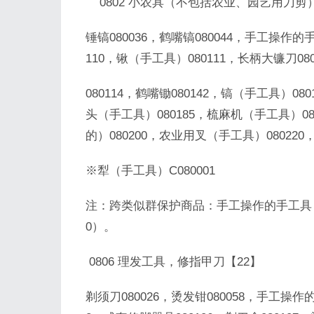
0802 小农具（不包括农业、园艺用刀剪）
锤镐080036，鹤嘴镐080044，手工操作的
110，锹（手工具）080111，长柄大镰刀08
080114，鹤嘴锄080142，镐（手工具）08
头（手工具）080185，梳麻机（手工具）080
的）080200，农业用叉（手工具）080220
※犁（手工具）C080001
注：跨类似群保护商品：手工操作的手工具（0801,0802,
0）。
0806 理发工具，修指甲刀【22】
剃须刀080026，烫发钳080058，手工操作的