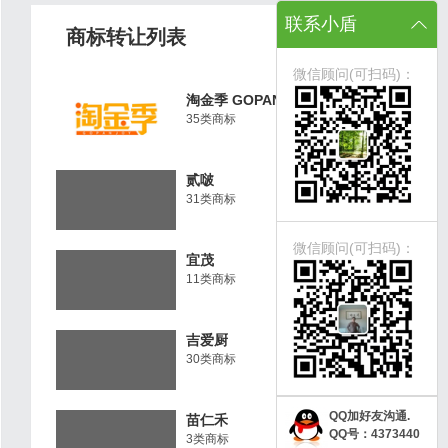
联系小盾
商标转让列表
微信顾问(可扫码)：
淘金季 GOPANJOY
35类商标
贰啵
31类商标
微信顾问(可扫码)：
宜茂
11类商标
吉爱厨
30类商标
QQ加好友沟通.
苗仁禾
QQ号：4373440
3类商标