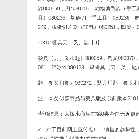
器080169，刀*080205，动物剪毛器（手
具）080236，切碎刀（手工具）080236
249，鸡蛋切片器（非电）080251，陶瓷刀08
0812 餐具刀、叉、匙【9】
餐具（刀、叉和匙）080059，餐叉080070，
081，碎冰锥080128，银餐具（刀、叉、匙）
匙、餐叉和餐刀080272，婴儿用匙、餐叉和餐
注：本类似群商品与第八版及以前版本210
查询结果：大拨水商标在第8类查询无近似
2、对于目前网上宣传推广，销售的趋势性
请互联网推广销售相关类别如下：