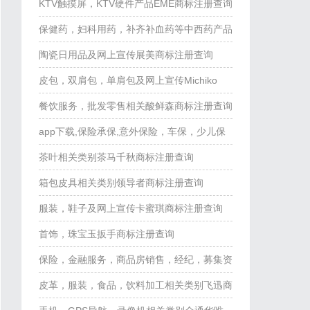
询
KTV触摸屏，KTV硬件产品EME商标注册查询
保健药，妇科用药，补齐补血药等中西药产品
克罗心商标注册查询
陶瓷日用品及网上宣传展美商标注册查询
皮包，双肩包，单肩包及网上宣传Michiko
cat商标注册查询
餐饮服务，批发零售相关酸鲜森商标注册查询
app下载,保险承保,意外保险，车保，少儿保
险，法律服务等深保之家商标注册查询
茶叶相关类别茶马千秋商标注册查询
箱包皮具相关类别领导者商标注册查询
服装，鞋子及网上宣传卡蜜琪商标注册查询
首饰，珠宝玉扳手商标注册查询
保险，金融服务，商品房销售，经纪，募集资
金相关类别远象商标注册查询
皮革，服装，食品，饮料加工相关类别飞迅商