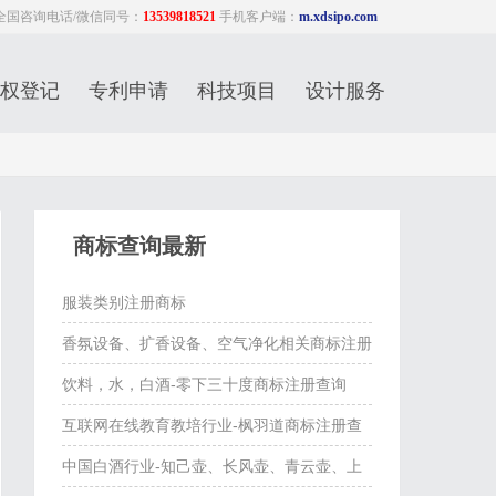
全国咨询电话/微信同号：
13539818521
手机客户端：
m.xdsipo.com
权登记
专利申请
科技项目
设计服务
商标查询最新
服装类别注册商标
香氛设备、扩香设备、空气净化相关商标注册
查询
饮料，水，白酒-零下三十度商标注册查询
互联网在线教育教培行业-枫羽道商标注册查
询
中国白酒行业-知己壶、长风壶、青云壶、上