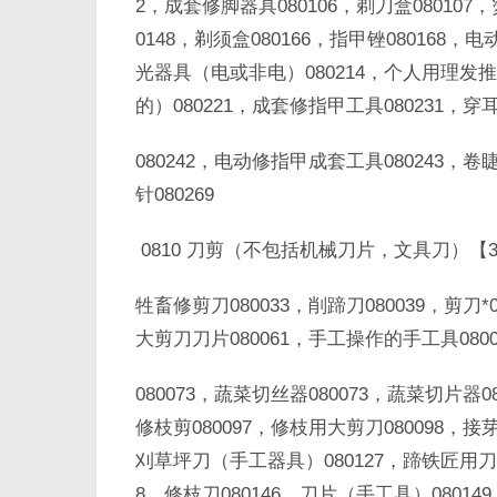
2，成套修脚器具080106，剃刀盒080107
0148，剃须盒080166，指甲锉080168，
光器具（电或非电）080214，个人用理发
的）080221，成套修指甲工具080231，
080242，电动修指甲成套工具080243，卷睫
针080269
0810 刀剪（不包括机械刀片，文具刀）【3
牲畜修剪刀080033，削蹄刀080039，剪刀*0
大剪刀刀片080061，手工操作的手工具080
080073，蔬菜切丝器080073，蔬菜切片器08
修枝剪080097，修枝用大剪刀080098，接芽
刈草坪刀（手工器具）080127，蹄铁匠用刀080
8，修枝刀080146，刀片（手工具）08014