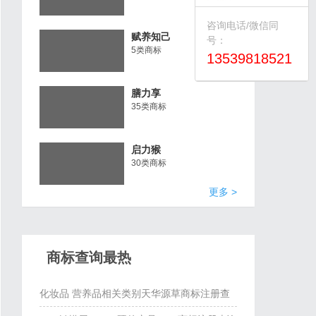
咨询电话/微信同
赋养知己
号：
5类商标
13539818521
膳力享
35类商标
启力猴
30类商标
更多 >
商标查询最热
化妆品 营养品相关类别天华源草商标注册查