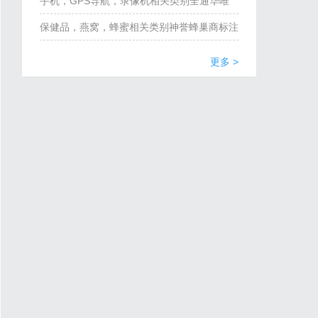
标注册查询
手机，GPS导航，录像机相关类别全通华唯
商标注册查询
保健品，燕窝，蜂蜜相关类别神誉蜂巢商标注
册查询
更多 >