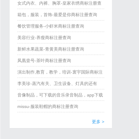
善泉、秣马壶、甘醴、酎酱醇、酎酿、酎醴商
女式内衣、内裤、胸罩-皇家衣绣商标注册查
标注册查询
询
箱包，服装，首饰-最爱是你商标注册查询
餐饮管理服务-小虾米商标注册查询
美容行业-养瘦商标注册查询
新鲜水果蔬菜-青黄美商标注册查询
凤凰壹号-茶叶商标注册查询
演出制作,教育，教学，培训-寰宇国际商标注
册查询
李美珍-蒸汽有关、卫生设备、灯具的还有
么？商标注册查询
音像制品，可下载的音乐录音制品，app下载
软件，线上平台-猎谱道商标注册查询
missu-服装鞋帽的商标注册查询
更多 >