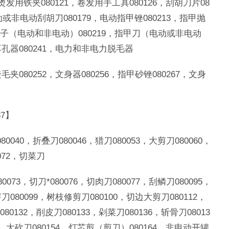
，烫发用铁夹080121，卷发用手工具080126，刮胡刀片08
电动或非电动刮胡刀080179，电动指甲锉080213，指甲抛
推子（电动和非电动）080219，指甲刀（电动或非电动
穿耳孔器080241，电力和非电力脱毛器
毛夹080252，文身器080256，指甲砂锉080267，文身
7】
80040，折叠刀080046，猎刀080053，大剪刀080060，
072，切菜刀
0073，切刀*080076，切肉刀080077，刮鳞刀080095，
刀080099，树枝修剪刀080100，切边大剪刀080112，
132，削皮刀080133，剁菜刀080136，斩骨刀08013
9，大砍刀080154，灯芯剪（剪刀）080164，非电动开罐